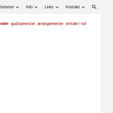
tiviteter
Info
Links
Kontakt
ion
ender
​
gudstjenester
arrangementer
​
omtale / nyt